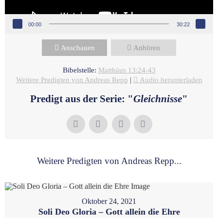
00:00
30:22
Anschauen
Anhören
Bibelstelle:
Matthäus 13:24-43
Weitere Predigten von Andreas Repp
|
Audio herunterladen
Predigt aus der Serie: "
Gleichnisse
"
Weitere Predigten von Andreas Repp...
Oktober 24, 2021
Soli Deo Gloria – Gott allein die Ehre