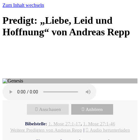
Zum Inhalt wechseln
Predigt: „Liebe, Leid und
Hoffnung“ von Andreas Repp
Andreas Repp - März 17, 2024
Der Mensch denkt, doch Gott
lenkt
Anschauen
Anhören
Bibelstelle:
1. Mose 27:1-17
,
1. Mose 27:1-46
Weitere Predigten von Andreas Repp
|
Audio herunterladen