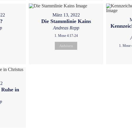
022
März 13, 2022
M
u?
Die Stammlinie Kains
Kennzeic
p
Andreas Repp
1. Mose 4:17-24
Anhören
1. Mose 
22
 Ruhe in
p