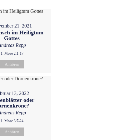
ember 21, 2021
sch im Heiligtum
Gottes
Andreas Repp
1. Mose 2:1-17
Anhören
bruar 13, 2022
enblätter oder
ornenkrone?
Andreas Repp
1. Mose 3:7-24
Anhören