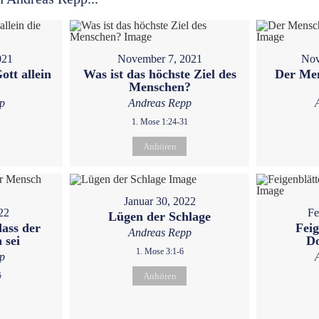
021
November 7, 2021
Nov
ott allein
Was ist das höchste Ziel des
Der Men
Menschen?
p
Andreas Repp
1. Mose 1:24-31
Anhören
Januar 30, 2022
22
Fe
Lügen der Schlage
dass der
Feig
Andreas Repp
 sei
D
1. Mose 3:1-6
p
5
Anhören