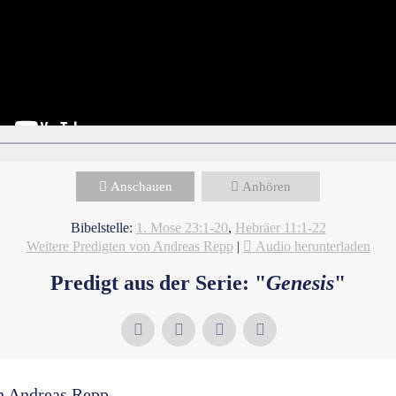
Anschauen
Anhören
Bibelstelle:
1. Mose 23:1-20
,
Hebräer 11:1-22
Weitere Predigten von Andreas Repp
|
Audio herunterladen
Predigt aus der Serie: "
Genesis
"
n Andreas Repp...