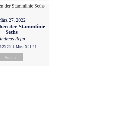
ärz 27, 2022
hen der Stammlinie
Seths
Andreas Repp
4:25-26, 1. Mose 5:21-24
Anhören