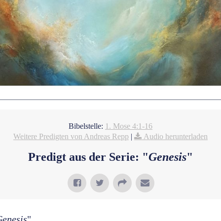
Bibelstelle:
1. Mose 4:1-16
Weitere Predigten von Andreas Repp
|
Audio herunterladen
Predigt aus der Serie: "
Genesis
"
Genesis
"