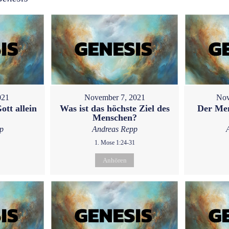
021
November 7, 2021
Nov
ott allein
Was ist das höchste Ziel des
Der Men
Menschen?
p
Andreas Repp
1. Mose 1:24-31
Anhören