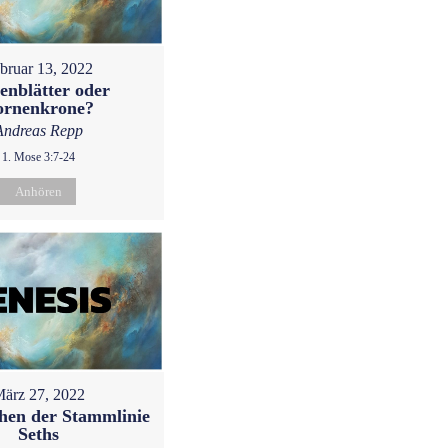
bruar 13, 2022
enblätter oder
ornenkrone?
Andreas Repp
1. Mose 3:7-24
Anhören
ärz 27, 2022
hen der Stammlinie
Seths