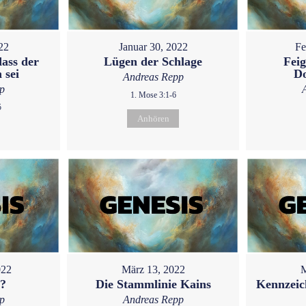
22
Januar 30, 2022
Fe
dass der
Lügen der Schlage
Feig
 sei
D
Andreas Repp
p
1. Mose 3:1-6
5
Anhören
022
März 13, 2022
M
u?
Die Stammlinie Kains
Kennzeic
p
Andreas Repp