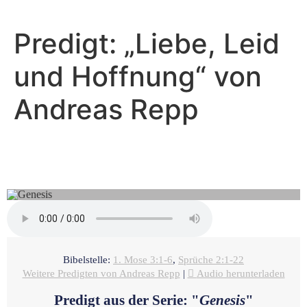
Predigt: „Liebe, Leid
und Hoffnung“ von
Andreas Repp
Andreas Repp - Januar 30, 2022
Lügen der Schlage
Bibelstelle:
1. Mose 3:1-6
,
Sprüche 2:1-22
Weitere Predigten von Andreas Repp
|
Audio herunterladen
Predigt aus der Serie: "
Genesis
"