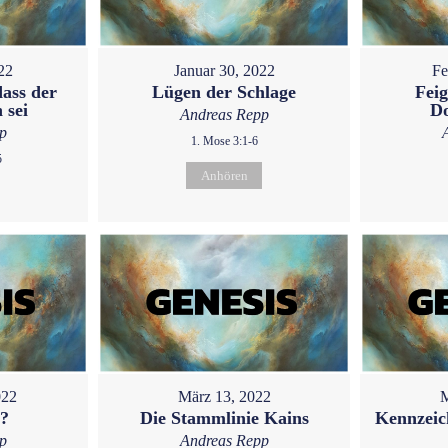
22
Januar 30, 2022
Fe
dass der
Lügen der Schlage
Feig
 sei
D
Andreas Repp
p
1. Mose 3:1-6
5
Anhören
022
März 13, 2022
M
u?
Die Stammlinie Kains
Kennzeic
p
Andreas Repp