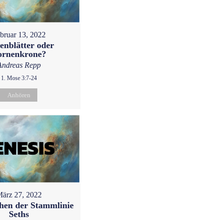
bruar 13, 2022
enblätter oder
ornenkrone?
Andreas Repp
1. Mose 3:7-24
Anhören
ärz 27, 2022
hen der Stammlinie
Seths