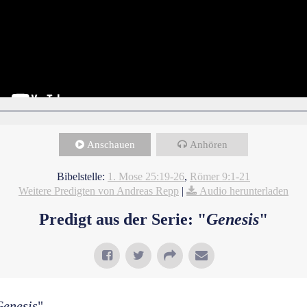
Anschauen
Anhören
Bibelstelle:
1. Mose 25:19-26
,
Römer 9:1-21
Weitere Predigten von Andreas Repp
|
Audio herunterladen
Predigt aus der Serie: "
Genesis
"
Genesis
"