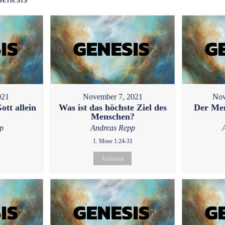
021
November 7, 2021
Nov
ott allein
Was ist das höchste Ziel des
Der Men
Menschen?
p
Andreas Repp
1. Mose 1:24-31
Anhören