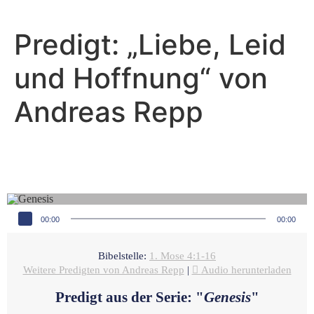
Predigt: „Liebe, Leid
und Hoffnung“ von
Andreas Repp
Andreas Repp - Februar 27, 2022
Wo bist du?
Audio-Player
00:00
00:00
Bibelstelle:
1. Mose 4:1-16
Weitere Predigten von Andreas Repp
|
Audio herunterladen
Predigt aus der Serie: "
Genesis
"