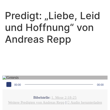
Predigt: „Liebe, Leid
und Hoffnung“ von
Andreas Repp
Andreas Repp - Januar 16, 2022
Es ist nicht gut, dass der
Mensch allein sei
Audio-Player
00:00
00:00
Bibelstelle:
1. Mose 2:18-25
Weitere Predigten von Andreas Repp
|
Audio herunterladen