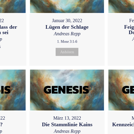
22
Januar 30, 2022
Fe
dass der
Lügen der Schlage
Feig
 sei
D
Andreas Repp
p
1. Mose 3:1-6
5
Anhören
022
März 13, 2022
M
u?
Die Stammlinie Kains
Kennzeic
p
Andreas Repp