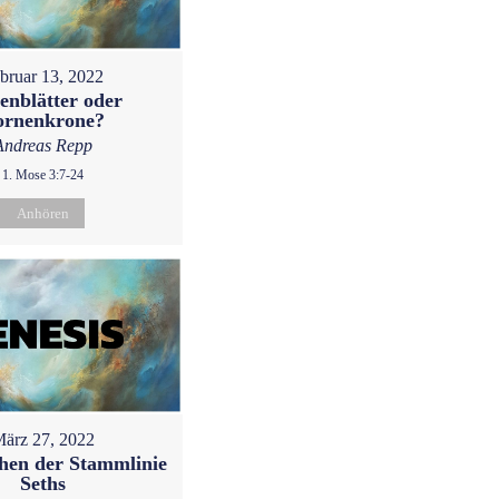
bruar 13, 2022
enblätter oder
ornenkrone?
Andreas Repp
1. Mose 3:7-24
Anhören
ärz 27, 2022
hen der Stammlinie
Seths