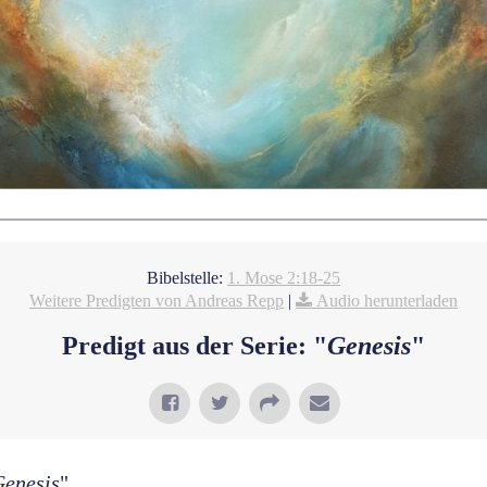
Bibelstelle:
1. Mose 2:18-25
Weitere Predigten von Andreas Repp
|
Audio herunterladen
Predigt aus der Serie: "
Genesis
"
Genesis
"