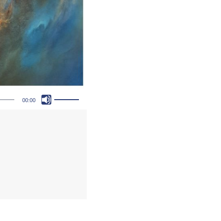
Pfeiltasten Hoch/Runter benutzen, um die Lautstärke zu regeln.
00:00