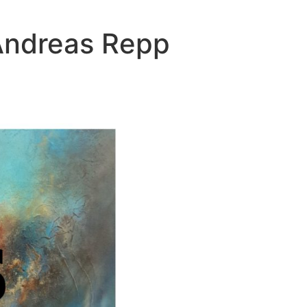
 Andreas Repp
n sei