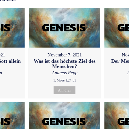
021
November 7, 2021
Nov
ott allein
Was ist das höchste Ziel des
Der Men
Menschen?
p
Andreas Repp
1. Mose 1:24-31
Anhören