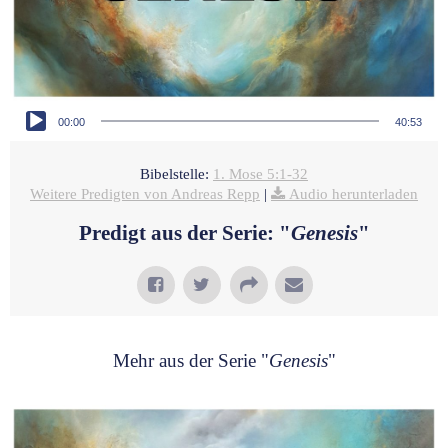
Audio-Player
00:00
40:53
Bibelstelle:
1. Mose 5:1-32
Weitere Predigten von Andreas Repp
|
Audio herunterladen
Predigt aus der Serie: "
Genesis
"
Mehr aus der Serie "
Genesis
"