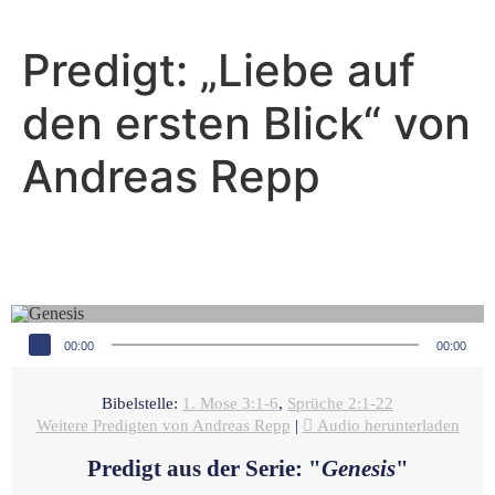
Predigt: „Liebe auf
den ersten Blick“ von
Andreas Repp
Andreas Repp - Januar 30, 2022
Lügen der Schlage
Audio-Player
00:00
00:00
Bibelstelle:
1. Mose 3:1-6
,
Sprüche 2:1-22
Weitere Predigten von Andreas Repp
|
Audio herunterladen
Predigt aus der Serie: "
Genesis
"