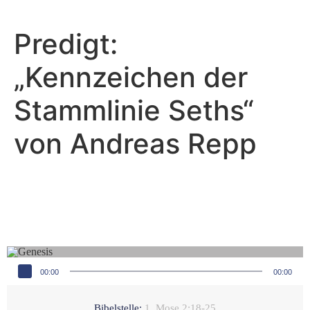
Predigt:
„Kennzeichen der
Stammlinie Seths“
von Andreas Repp
Andreas Repp - Januar 16, 2022
Es ist nicht gut, dass der
Mensch allein sei
Audio-Player
00:00
00:00
Bibelstelle:
1. Mose 2:18-25