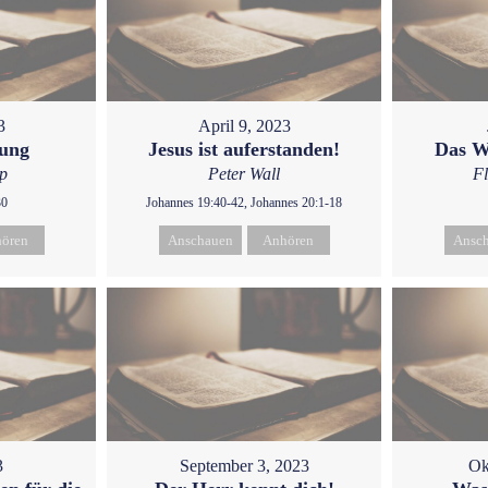
3
April 9, 2023
gung
Jesus ist auferstanden!
Das W
p
Peter Wall
F
30
Johannes 19:40-42, Johannes 20:1-18
ören
Anschauen
Anhören
Ansc
3
September 3, 2023
Ok