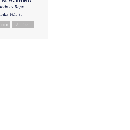
 ist Wahrheit?
Andreas Repp
Lukas 16:19-31
hauen
Anhören