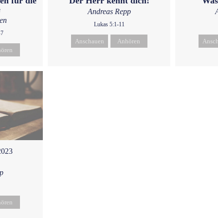
en für die
Der Herr kennt dich!
Was
e
Andreas Repp
ken
Lukas 5:1-11
-7
Anschauen
Anhören
Ansc
ören
2023
p
ören