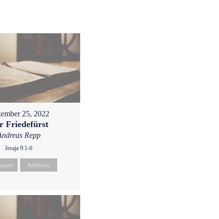
ember 25, 2022
r Friedefürst
Andreas Repp
Jesaja 9:1-6
hauen
Anhören