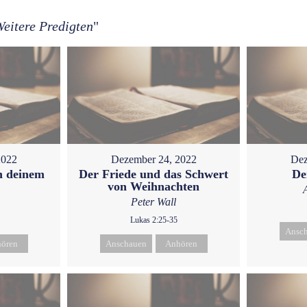
eitere Predigten
"
2022
Dezember 24, 2022
Dez
h deinem
Der Friede und das Schwert
De
von Weihnachten
Peter Wall
Lukas 2:25-35
Ansc
ören
Anschauen
Anhören