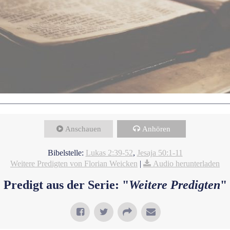
Anschauen
Anhören
Bibelstelle:
Lukas 2:39-52
,
Jesaja 50:1-11
Weitere Predigten von Florian Weicken
|
Audio herunterladen
Predigt aus der Serie: "
Weitere Predigten
"