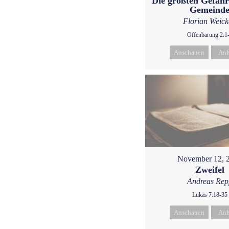
Die größten Gefahr
Gemeind
Florian Weic
Offenbarung 2:1
Anschauen
Anh
November 12, 
Zweifel
Andreas Rep
Lukas 7:18-35
Anschauen
Anh