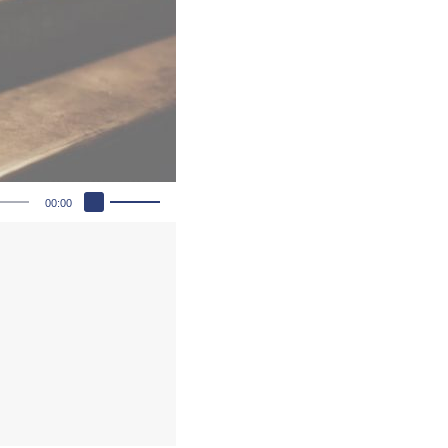
Pfeiltasten Hoch/Runter benutzen, um die Lautstärke zu regeln.
00:00