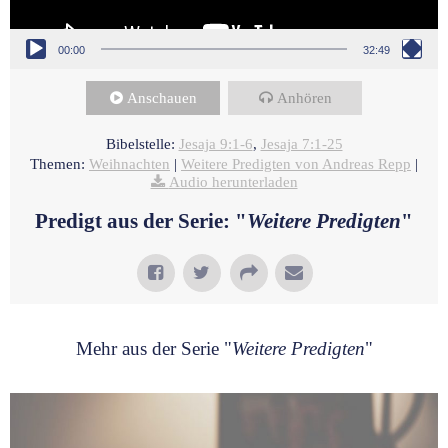
00:00
32:49
Anschauen
Anhören
Bibelstelle:
Jesaja 9:1-6
,
Jesaja 7:1-25
Themen:
Weihnachten
|
Weitere Predigten von Andreas Repp
|
Audio herunterladen
Predigt aus der Serie: "
Weitere Predigten
"
Mehr aus der Serie "
Weitere Predigten
"