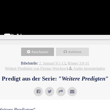
Anschauen
Anhören
Bibelstelle:
2. Samuel 9:1-13
,
Römer 3:9-31
Weitere Predigten von Florian Weicken
|
Audio herunterladen
Predigt aus der Serie: "
Weitere Predigten
"
eitere Predigten
"