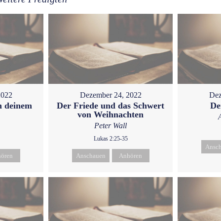
2022
Dezember 24, 2022
Dez
h deinem
Der Friede und das Schwert
De
von Weihnachten
Peter Wall
Lukas 2:25-35
Ansc
ören
Anschauen
Anhören