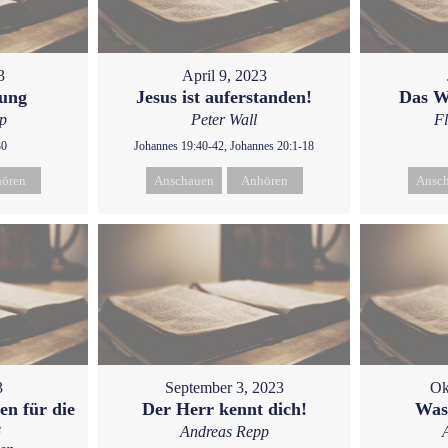
3
April 9, 2023
gung
Jesus ist auferstanden!
Das W
p
Peter Wall
F
30
Johannes 19:40-42, Johannes 20:1-18
ören
Anschauen
Anhören
Ansc
3
September 3, 2023
Ok
en für die
Der Herr kennt dich!
Was
e
Andreas Repp