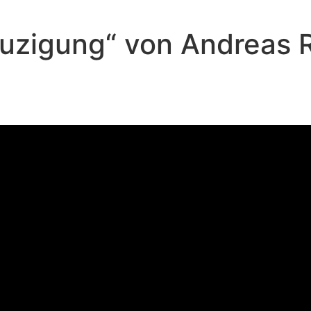
reuzigung“ von Andreas
Florian Weicken - August 24, 2025
on toten Hunden und Gottes Gna