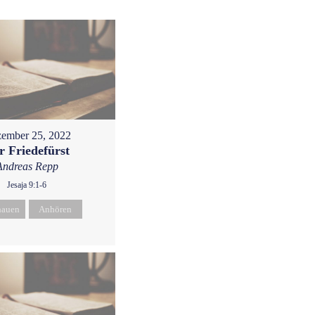
ember 25, 2022
r Friedefürst
Andreas Repp
Jesaja 9:1-6
hauen
Anhören