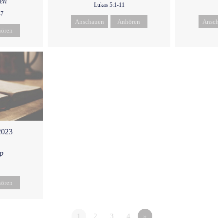
ken
Lukas 5:1-11
-7
Anschauen
Anhören
Ansc
ören
2023
p
ören
1
2
3
4
»