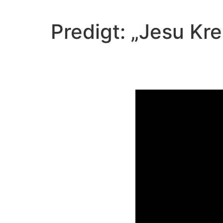
Predigt: „Jesu K
V
Video-Player