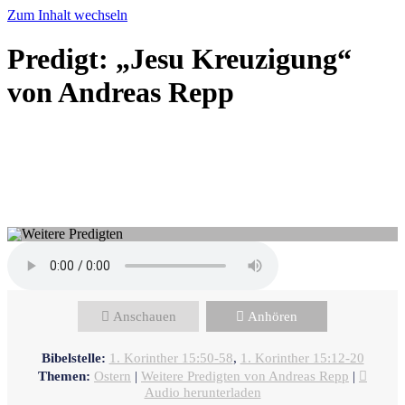
Zum Inhalt wechseln
Predigt: „Jesu Kreuzigung“
von Andreas Repp
Andreas Repp - April 20, 2025
Zukunft durch Hoffnung - die
Kraft der Auferstehung
Anschauen
Anhören
Bibelstelle:
1. Korinther 15:50-58
,
1. Korinther 15:12-20
Themen:
Ostern
|
Weitere Predigten von Andreas Repp
|
Audio herunterladen