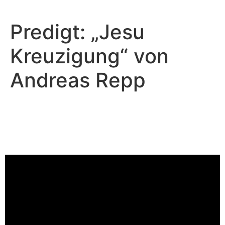
Predigt: „Jesu
Kreuzigung“ von
Andreas Repp
Christian Repp - März 23, 2025
Die Auferstehung und das
Leben
Video-Player