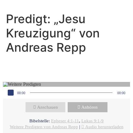
Predigt: „Jesu
Kreuzigung“ von
Andreas Repp
Andreas Repp - März 16, 2025
Wie kann ich ein Zeugnis sein?
Audio-Player
00:00
00:00
Anschauen
Anhören
Bibelstelle:
Epheser 4:1-11
,
Lukas 9:1-9
Weitere Predigten von Andreas Repp
|
Audio herunterladen