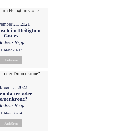
ember 21, 2021
sch im Heiligtum
Gottes
Andreas Repp
1. Mose 2:1-17
Anhören
bruar 13, 2022
enblätter oder
ornenkrone?
Andreas Repp
1. Mose 3:7-24
Anhören