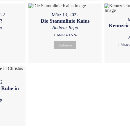
022
März 13, 2022
M
u?
Die Stammlinie Kains
Kennzeic
p
Andreas Repp
1. Mose 4:17-24
Anhören
1. Mose 
22
 Ruhe in
p