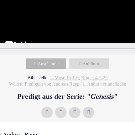
Anschauen
Anhören
Bibelstelle:
1. Mose 15:1-6
,
Römer 4:1-25
Weitere Predigten von Andreas Repp
|
Audio herunterladen
Predigt aus der Serie: "
Genesis
"
n Andreas Repp...