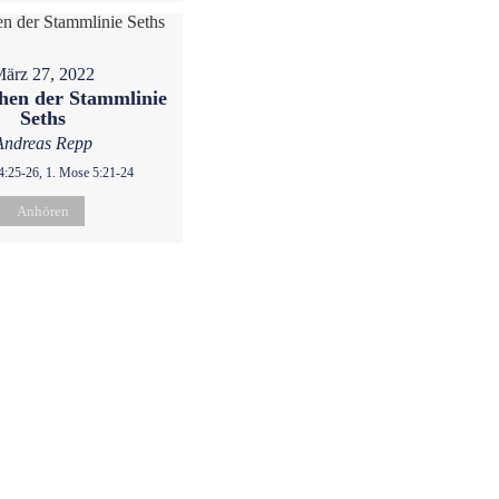
ärz 27, 2022
hen der Stammlinie
Seths
Andreas Repp
4:25-26, 1. Mose 5:21-24
Anhören