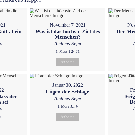
021
November 7, 2021
Nov
ott allein
Was ist das höchste Ziel des
Der Men
Menschen?
p
Andreas Repp
1. Mose 1:24-31
Anhören
Januar 30, 2022
22
Fe
Lügen der Schlage
dass der
Feig
Andreas Repp
 sei
D
1. Mose 3:1-6
p
5
Anhören