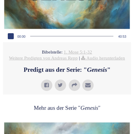
Audio-Player
00:00
40:53
Bibelstelle:
1. Mose 5:1-32
Weitere Predigten von Andreas Repp
|
Audio herunterladen
Predigt aus der Serie: "
Genesis
"
Mehr aus der Serie "
Genesis
"