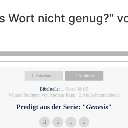
tes Wort nicht genug?“ 
Andreas Repp - Januar 11, 2026
Wenn Entscheidungen zerstören
Anschauen
Anhören
Bibelstelle:
1. Mose 38:1-5
Weitere Predigten von Andreas Repp
|
Audio herunterladen
Predigt aus der Serie: "
Genesis
"