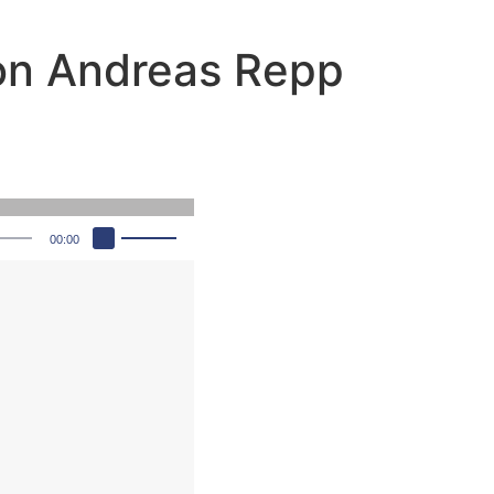
von Andreas Repp
Pfeiltasten Hoch/Runter benutzen, um die Lautstärke zu regeln.
00:00