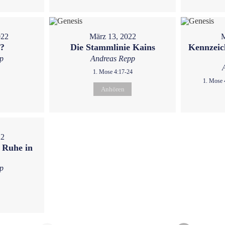
022
März 13, 2022
M
u?
Die Stammlinie Kains
Kennzeic
p
Andreas Repp
1. Mose 4:17-24
1. Mose 
Anhören
22
 Ruhe in
p