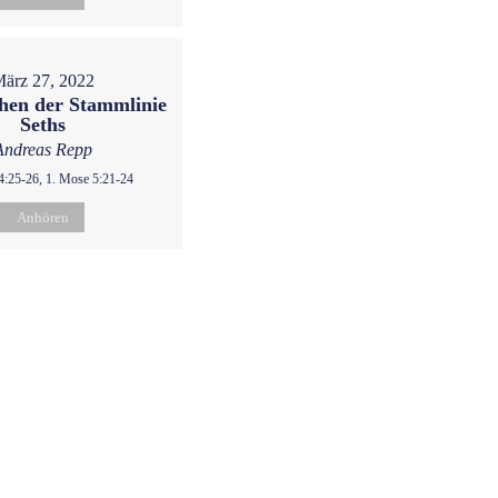
ärz 27, 2022
hen der Stammlinie
Seths
Andreas Repp
4:25-26, 1. Mose 5:21-24
Anhören