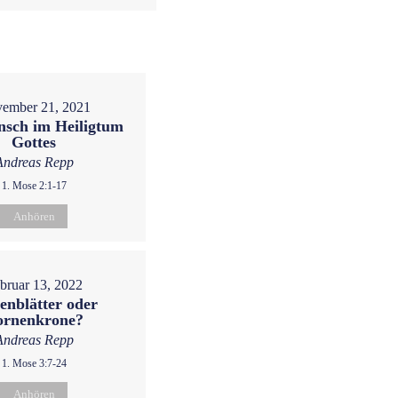
ember 21, 2021
sch im Heiligtum
Gottes
Andreas Repp
1. Mose 2:1-17
Anhören
bruar 13, 2022
enblätter oder
ornenkrone?
Andreas Repp
1. Mose 3:7-24
Anhören