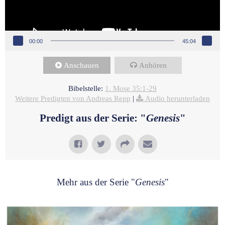
00:00
45:04
Anschauen
Anhören
Bibelstelle:
1. Mose 35:1-29
Weitere Predigten von Andreas Repp
|
Audio herunterladen
Predigt aus der Serie: "
Genesis
"
Mehr aus der Serie "
Genesis
"