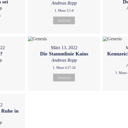
 sei
D
Andreas Repp
p
1. Mose 3:1-6
5
Anhören
022
März 13, 2022
M
u?
Die Stammlinie Kains
Kennzeic
p
Andreas Repp
1. Mose 4:17-24
1. Mose 
Anhören
22
 Ruhe in
p