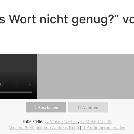
tes Wort nicht genug?“ 
Andreas Repp - Oktober 19, 2025
Angriff der Schlange
Anschauen
Anhören
Bibelstelle:
1. Mose 34:30-31
,
1. Mose 34:1-29
Weitere Predigten von Andreas Repp
|
Audio herunterladen