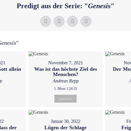
Predigt aus der Serie: "
Genesis
"
Genesis
"
021
November 7, 2021
Nov
ott allein
Was ist das höchste Ziel des
Der Men
Menschen?
p
Andreas Repp
1. Mose 1:24-31
Anhören
22
Januar 30, 2022
Fe
dass der
Lügen der Schlage
Feig