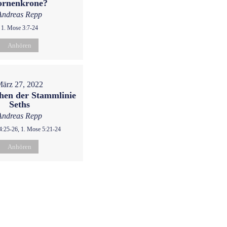
ornenkrone?
Andreas Repp
1. Mose 3:7-24
Anhören
ärz 27, 2022
hen der Stammlinie
Seths
Andreas Repp
4:25-26, 1. Mose 5:21-24
Anhören