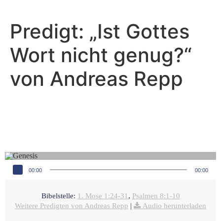
Predigt: „Ist Gottes
Wort nicht genug?“
von Andreas Repp
Andreas Repp - November 7, 2021
Was ist das höchste Ziel des
Menschen?
Audio-Player
00:00
00:00
Bibelstelle:
1. Mose 1:24-31
,
Psalmen 8:1-10
Weitere Predigten von Andreas Repp
|
Audio herunterladen