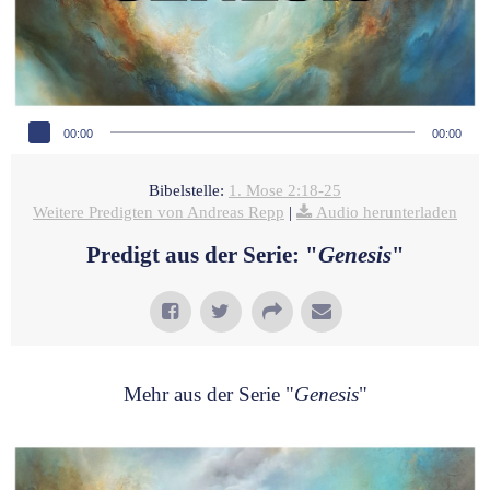
Audio-Player
00:00
00:00
Bibelstelle:
1. Mose 2:18-25
Weitere Predigten von Andreas Repp
|
Audio herunterladen
Predigt aus der Serie: "
Genesis
"
Mehr aus der Serie "
Genesis
"