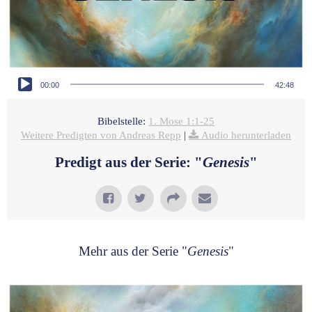
Audio-Player
00:00
42:48
Bibelstelle:
1. Mose 1:1-25
Weitere Predigten von Andreas Repp
|
Audio herunterladen
Predigt aus der Serie: "
Genesis
"
Mehr aus der Serie "
Genesis
"