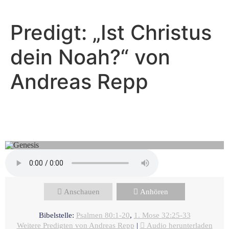
Predigt: „Ist Christus
dein Noah?“ von
Andreas Repp
Andreas Repp - September 7, 2025
Mit Gott ringen
Anschauen
Anhören
Bibelstelle:
Psalmen 80:1-20
,
1. Mose 32:25-33
Weitere Predigten von Andreas Repp
|
Audio herunterladen