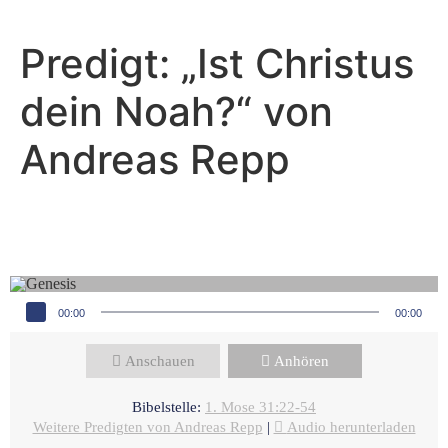
Predigt: „Ist Christus
dein Noah?“ von
Andreas Repp
Andreas Repp - Juli 13, 2025
Anklage. Antwort. Frieden.
Audio-Player
00:00
00:00
Anschauen
Anhören
Bibelstelle:
1. Mose 31:22-54
Weitere Predigten von Andreas Repp
|
Audio herunterladen