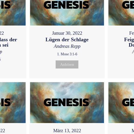
22
Januar 30, 2022
Fe
dass der
Lügen der Schlage
Feig
 sei
D
Andreas Repp
p
1. Mose 3:1-6
5
Anhören
022
März 13, 2022
M