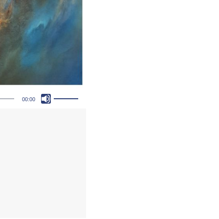
Pfeiltasten Hoch/Runter benutzen, um die Lautstärke zu regeln.
00:00