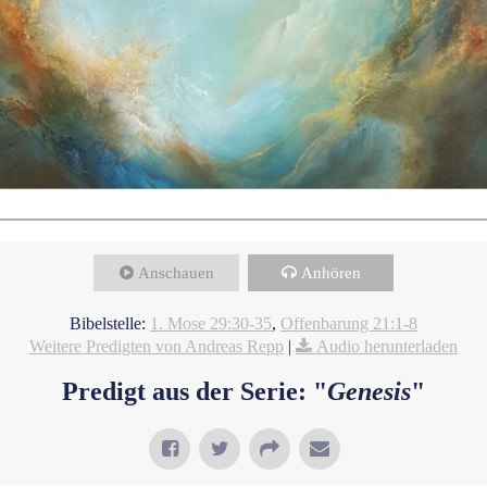
Anschauen
Anhören
Bibelstelle:
1. Mose 29:30-35
,
Offenbarung 21:1-8
Weitere Predigten von Andreas Repp
|
Audio herunterladen
Predigt aus der Serie: "
Genesis
"