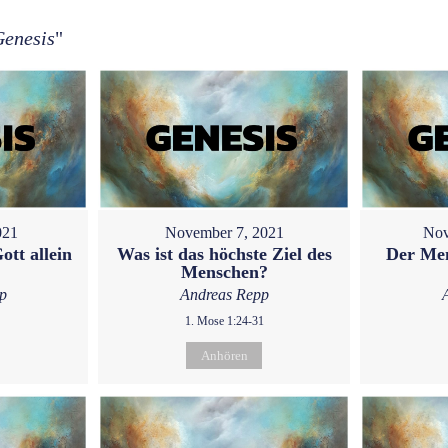
Genesis
"
021
November 7, 2021
Nov
ott allein
Was ist das höchste Ziel des
Der Men
Menschen?
p
Andreas Repp
1. Mose 1:24-31
Anhören