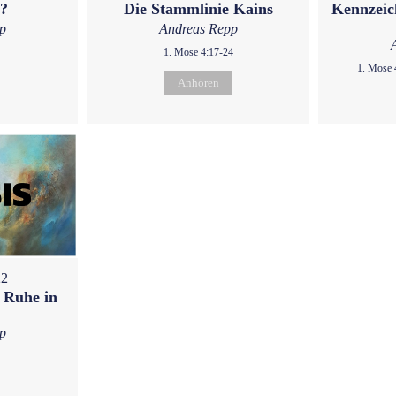
u?
Die Stammlinie Kains
Kennzeic
p
Andreas Repp
1. Mose 4:17-24
1. Mose 
Anhören
22
 Ruhe in
p