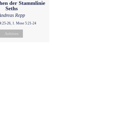
hen der Stammlinie
Seths
Andreas Repp
4:25-26, 1. Mose 5:21-24
Anhören