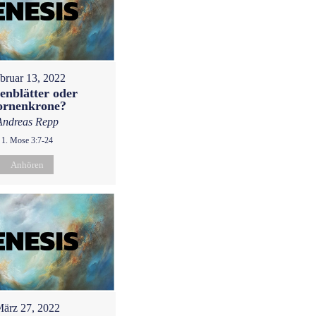
bruar 13, 2022
enblätter oder
ornenkrone?
Andreas Repp
1. Mose 3:7-24
Anhören
ärz 27, 2022