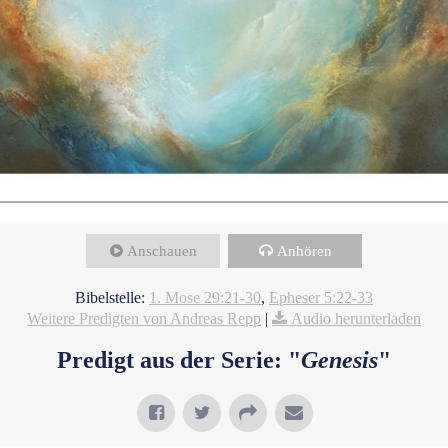
Anschauen
Anhören
Bibelstelle:
1. Mose 29:21-30
,
Epheser 5:22-33
Weitere Predigten von Andreas Repp
|
Audio herunterladen
Predigt aus der Serie: "
Genesis
"