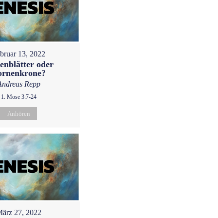
bruar 13, 2022
enblätter oder
ornenkrone?
Andreas Repp
1. Mose 3:7-24
Anhören
ärz 27, 2022