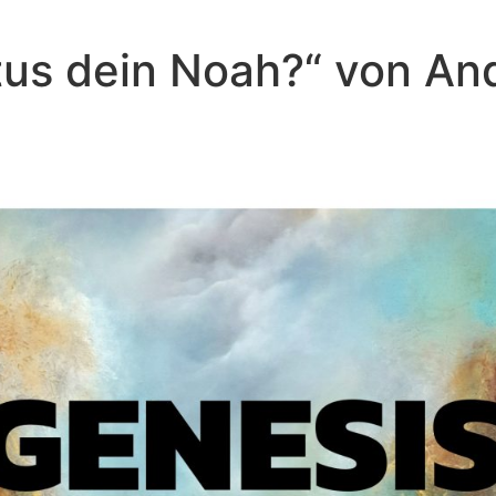
istus dein Noah?“ von A
Andreas Repp - Mai 18, 2025
Verliebt, verirrt, verblendet?