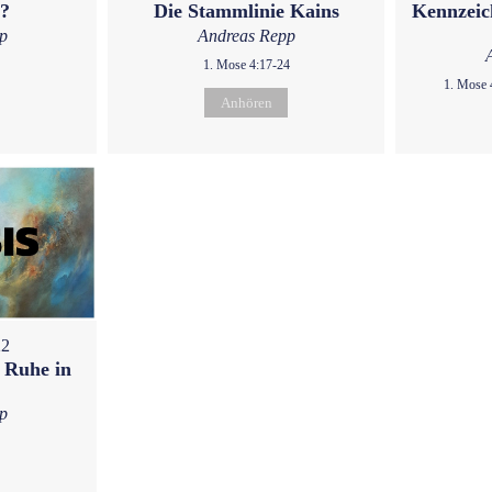
u?
Die Stammlinie Kains
Kennzeic
p
Andreas Repp
1. Mose 4:17-24
1. Mose 
Anhören
22
 Ruhe in
p