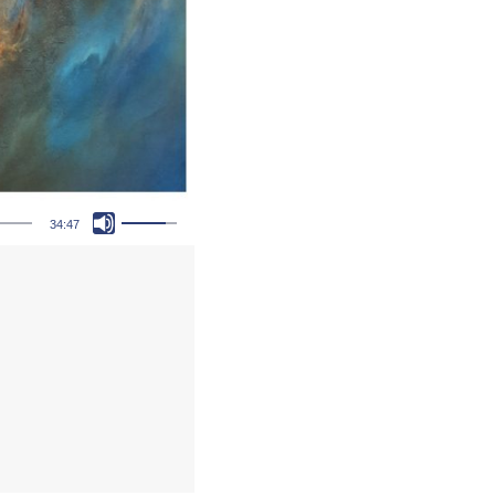
Pfeiltasten Hoch/Runter benutzen, um die Lautstärke zu regeln.
34:47