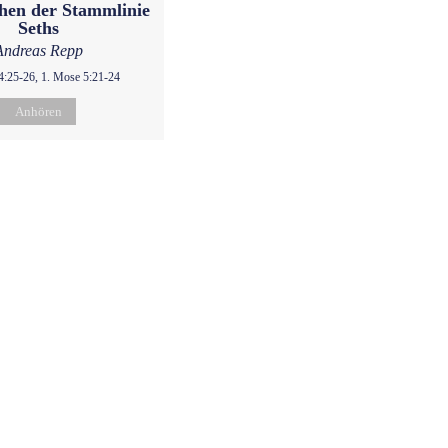
hen der Stammlinie
Seths
Andreas Repp
4:25-26, 1. Mose 5:21-24
Anhören