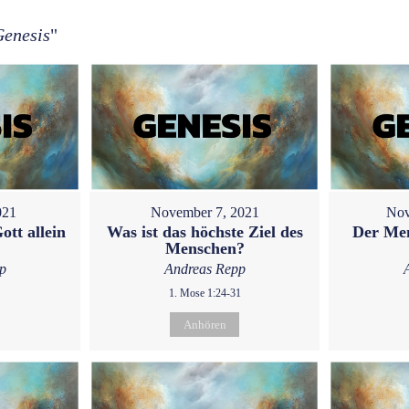
Genesis
"
021
November 7, 2021
Nov
ott allein
Was ist das höchste Ziel des
Der Men
Menschen?
p
Andreas Repp
1. Mose 1:24-31
Anhören