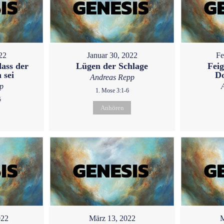
22
Januar 30, 2022
Fe
dass der
Lügen der Schlage
Feig
 sei
D
Andreas Repp
p
1. Mose 3:1-6
5
Anhören
022
März 13, 2022
M