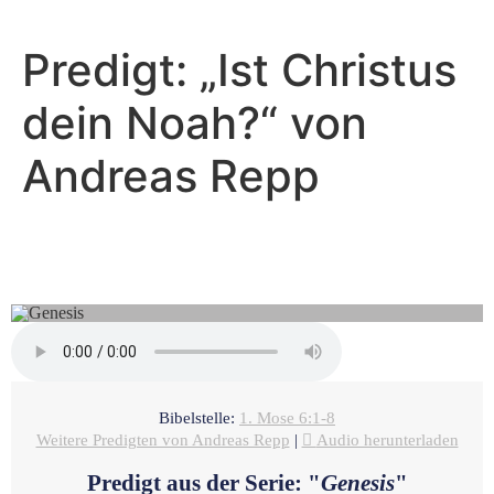
Predigt: „Ist Christus
dein Noah?“ von
Andreas Repp
Andreas Repp - April 24, 2022
Noah aber fand Gnade
Bibelstelle:
1. Mose 6:1-8
Weitere Predigten von Andreas Repp
|
Audio herunterladen
Predigt aus der Serie: "
Genesis
"