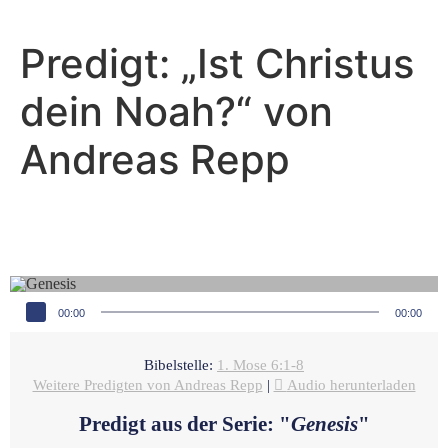
Predigt: „Ist Christus
dein Noah?“ von
Andreas Repp
Andreas Repp - April 24, 2022
Noah aber fand Gnade
Audio-Player
00:00
00:00
Bibelstelle:
1. Mose 6:1-8
Weitere Predigten von Andreas Repp
|
Audio herunterladen
Predigt aus der Serie: "
Genesis
"