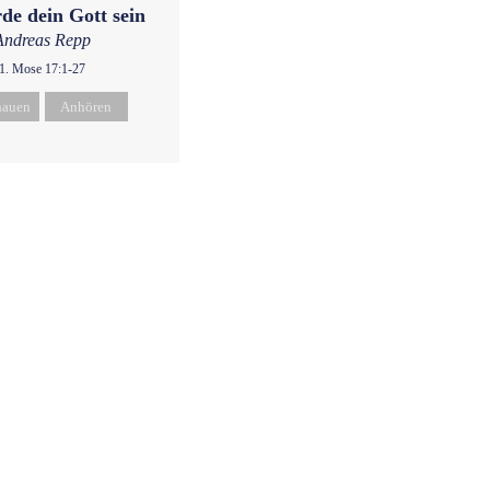
de dein Gott sein
Andreas Repp
1. Mose 17:1-27
hauen
Anhören