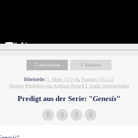
Anschauen
Anhören
Bibelstelle:
1. Mose 13:5-18
,
Psalmen 33:1-22
Weitere Predigten von Andreas Repp
|
Audio herunterladen
Predigt aus der Serie: "
Genesis
"
Genesis
"