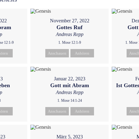
022
November 27, 2022
Dez
Abram
Gottes Ruf
Gott
p
Andreas Repp
se 12:1-9
1. Mose 12:1-9
1. Mose 
ören
Anschauen
Anhören
Ansc
23
Januar 22, 2023
F
eben
Gott mit Abram
Ist Gotte
p
Andreas Repp
8
1. Mose 14:1-24
ören
Anschauen
Anhören
Ansc
023
März 5, 2023
M