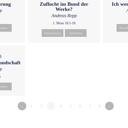
erung
Zuflucht im Bund der
Ich wer
Werke?
p
Andreas Repp
1
1. Mose 16:1-16
ören
Ansc
Anschauen
Anhören
3
undschaft
p
5
ören
«
1
2
3
4
5
6
7
8
»