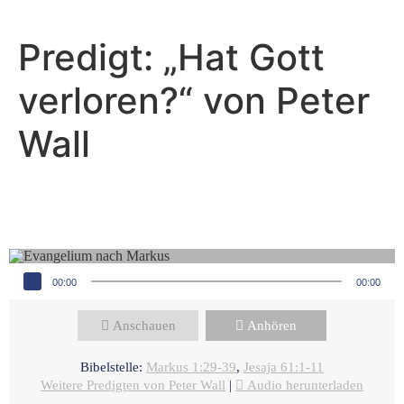
Predigt: „Hat Gott
verloren?“ von Peter
Wall
Peter Wall - November 19, 2023
Heilung für unsere Seelen
Audio-Player
00:00
00:00
Anschauen
Anhören
Bibelstelle:
Markus 1:29-39
,
Jesaja 61:1-11
Weitere Predigten von Peter Wall
|
Audio herunterladen