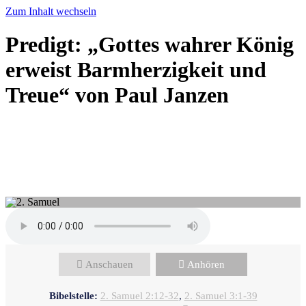
Zum Inhalt wechseln
Predigt: „Gottes wahrer König
erweist Barmherzigkeit und
Treue“ von Paul Janzen
Paul Janzen - Januar 28, 2024
Im Chaos baut Gott sein
Königreich
Anschauen
Anhören
Bibelstelle:
2. Samuel 2:12-32
,
2. Samuel 3:1-39