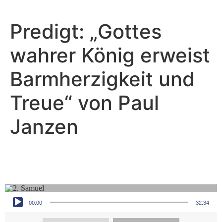
Predigt: „Gottes
wahrer König erweist
Barmherzigkeit und
Treue“ von Paul
Janzen
Paul Janzen - März 24, 2024
Der König kommt
Audio-Player
00:00
32:34