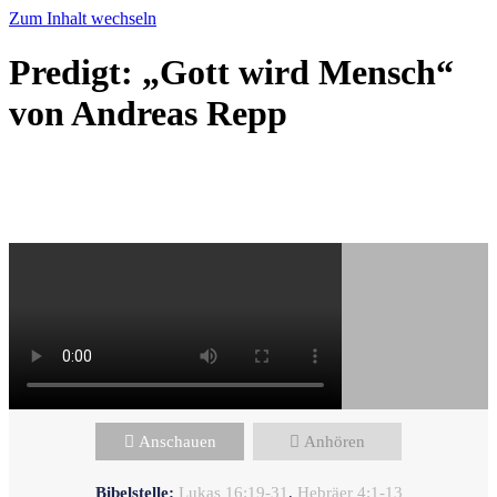
Zum Inhalt wechseln
Predigt: „Gott wird Mensch“
von Andreas Repp
Andreas Repp - Oktober 29, 2023
Was ist Wahrheit?
Anschauen
Anhören
Bibelstelle:
Lukas 16:19-31
,
Hebräer 4:1-13