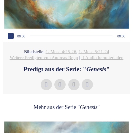
Audio-Player
00:00
00:00
Bibelstelle:
1. Mose 4:25-26
,
1. Mose 5:21-24
Weitere Predigten von Andreas Repp
|
Audio herunterladen
Predigt aus der Serie: "
Genesis
"
Mehr aus der Serie "
Genesis
"