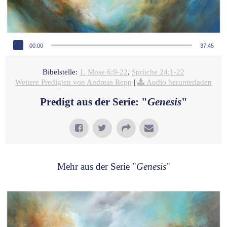
Audio-Player
00:00
37:45
Bibelstelle:
1. Mose 6:9-22
,
Sprüche 24:1-22
Weitere Predigten von Andreas Repp
|
Audio herunterladen
Predigt aus der Serie: "
Genesis
"
Mehr aus der Serie "
Genesis
"