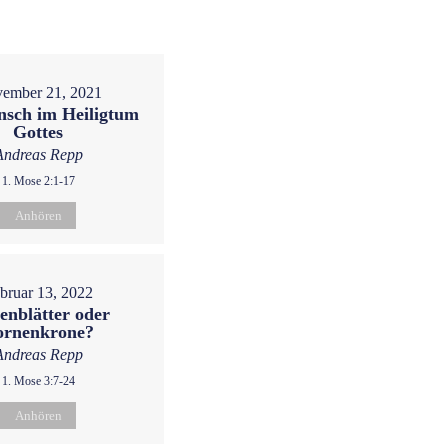
ember 21, 2021
sch im Heiligtum
Gottes
Andreas Repp
1. Mose 2:1-17
Anhören
bruar 13, 2022
enblätter oder
ornenkrone?
Andreas Repp
1. Mose 3:7-24
Anhören