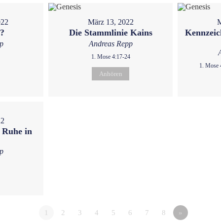
022
März 13, 2022
M
u?
Die Stammlinie Kains
Kennzeic
p
Andreas Repp
1. Mose 4:17-24
1. Mose 
Anhören
22
 Ruhe in
p
1
2
3
4
5
6
7
8
»