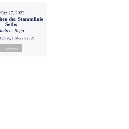
ärz 27, 2022
hen der Stammlinie
Seths
Andreas Repp
4:25-26, 1. Mose 5:21-24
Anhören