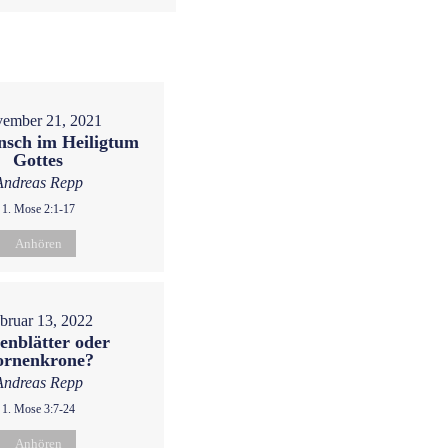
ember 21, 2021
sch im Heiligtum
Gottes
Andreas Repp
1. Mose 2:1-17
Anhören
bruar 13, 2022
enblätter oder
ornenkrone?
Andreas Repp
1. Mose 3:7-24
Anhören