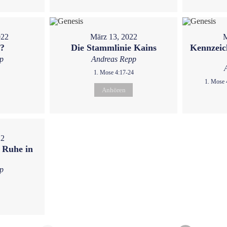
022
März 13, 2022
M
u?
Die Stammlinie Kains
Kennzeic
p
Andreas Repp
1. Mose 4:17-24
1. Mose 
Anhören
22
 Ruhe in
p