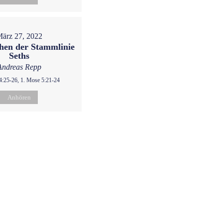
ärz 27, 2022
hen der Stammlinie
Seths
Andreas Repp
4:25-26, 1. Mose 5:21-24
Anhören