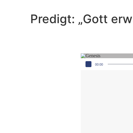
Predigt: „Gott er
Audio-Player
00:00