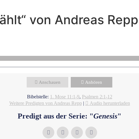
wählt“ von Andreas Repp
Andreas Repp - Oktober 23, 2022
Der Turmbau zu Babel
Anschauen
Anhören
Bibelstelle:
1. Mose 11:1-9
,
Psalmen 2:1-12
Weitere Predigten von Andreas Repp
|
Audio herunterladen
Predigt aus der Serie: "
Genesis
"