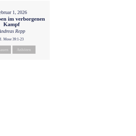
ebruar 1, 2026
eben im verborgenen
Kampf
Andreas Repp
1. Mose 39:1-23
hauen
Anhören