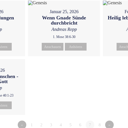
26
Januar 25, 2026
F
dungen
Wenn Gnade Sünde
Heilig l
durchbricht
p
Andreas Repp
1. Mose 38:6-30
ören
Anschauen
Anhören
Ansc
026
nschen -
Gott
p
se 40:1-23
ören
«
1
2
3
4
5
6
7
8
»