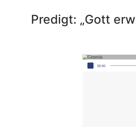
Predigt: „Gott er
Audio-Player
00:00