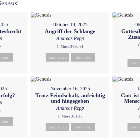
Genesis
"
2025
Oktober 19, 2025
Ok
tesfurcht
Angriff der Schlange
Gottesdi
Zus
p
Andreas Repp
9
1. Mose 34:30-31
ören
Anschauen
Anhören
Ansc
025
November 16, 2025
J
rfolg?
Trotz Feindschaft, aufrichtig
Gott is
und hingegeben
Mensc
p
Andreas Repp
3
1. Mose 37:1-17
ören
Anschauen
Anhören
Ansc