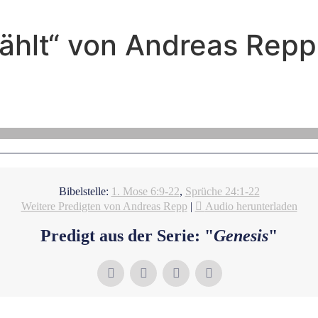
wählt“ von Andreas Repp
Andreas Repp - Mai 8, 2022
Ist Christus dein Noah?
Bibelstelle:
1. Mose 6:9-22
,
Sprüche 24:1-22
Weitere Predigten von Andreas Repp
|
Audio herunterladen
Predigt aus der Serie: "
Genesis
"