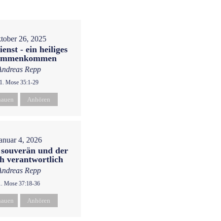
tober 26, 2025
enst - ein heiliges
ammenkommen
Andreas Repp
1. Mose 35:1-29
hauen
Anhören
anuar 4, 2026
t souverän und der
h verantwortlich
Andreas Repp
1. Mose 37:18-36
hauen
Anhören