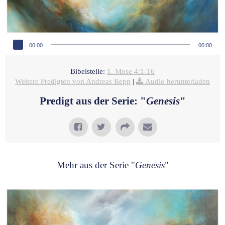
Audio-Player
00:00
00:00
Bibelstelle:
1. Mose 4:1-16
Weitere Predigten von Andreas Repp
|
Audio herunterladen
Predigt aus der Serie: "
Genesis
"
Mehr aus der Serie "
Genesis
"