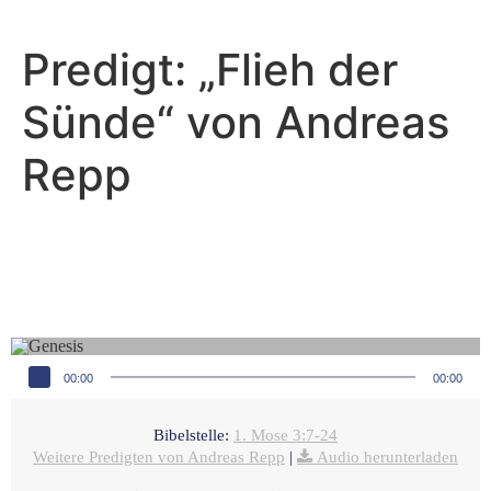
Predigt: „Flieh der
Sünde“ von Andreas
Repp
Andreas Repp - Februar 13, 2022
Feigenblätter oder
Dornenkrone?
Audio-Player
00:00
00:00
Bibelstelle:
1. Mose 3:7-24
Weitere Predigten von Andreas Repp
|
Audio herunterladen