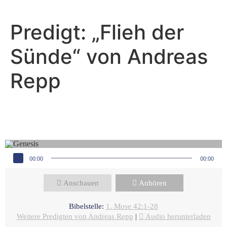
Predigt: „Flieh der
Sünde“ von Andreas
Repp
Andreas Repp - Mai 10, 2026
Wenn dein Gewissen erwacht
Audio-Player
00:00
00:00
Anschauen
Anhören
Bibelstelle:
1. Mose 42:1-28
Weitere Predigten von Andreas Repp
|
Audio herunterladen