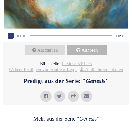
Audio-Player
00:00
00:00
Anschauen
Anhören
Bibelstelle:
1. Mose 39:1-23
Weitere Predigten von Andreas Repp
|
Audio herunterladen
Predigt aus der Serie: "
Genesis
"
Mehr aus der Serie "
Genesis
"