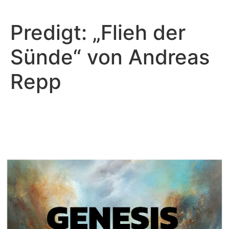
Predigt: „Flieh der
Sünde“ von Andreas
Repp
Andreas Repp - Februar 1, 2026
Heilig leben im verborgenen
Kampf