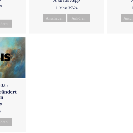
Andreas Repp
p
1. Mose 3:7-24
4
Anschauen
Anhören
Ansc
ören
2025
rändert
en
p
0
ören