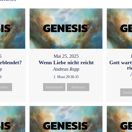
5
Mai 25, 2025
erblendet?
Wenn Liebe nicht reicht
Gott warte
ri
p
Andreas Repp
0
1. Mose 29:30-35
ören
Anschauen
Anhören
Ansc