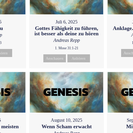
5
Juli 6, 2025
eu
Gottes Fähigkeit zu führen,
Anklage.
ist besser als deine zu hören
p
Andreas Repp
3
1. Mose 31:1-21
ören
Ansc
Anschauen
Anhören
5
August 10, 2025
Sep
 meisten
Wenn Scham erwacht
Mi
.