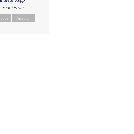
Andreas Repp
1. Mose 32:25-33
hauen
Anhören