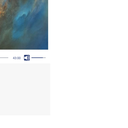
Pfeiltasten Hoch/Runter benutzen, um die Lautstärke zu regeln.
43:00