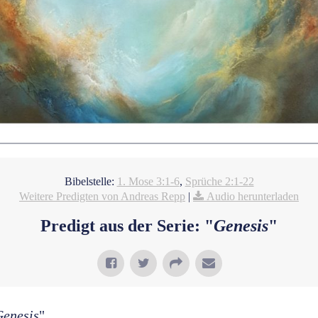
Bibelstelle:
1. Mose 3:1-6
,
Sprüche 2:1-22
Weitere Predigten von Andreas Repp
|
Audio herunterladen
Predigt aus der Serie: "
Genesis
"
Genesis
"