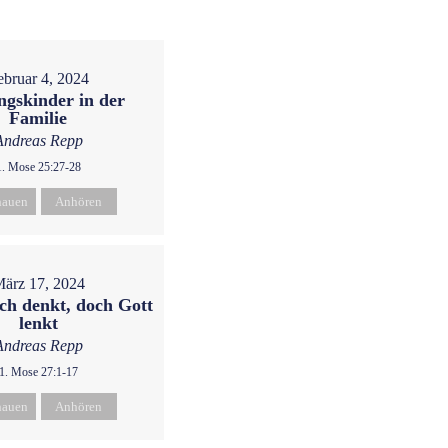
ebruar 4, 2024
ngskinder in der
Familie
Andreas Repp
1. Mose 25:27-28
hauen
Anhören
ärz 17, 2024
ch denkt, doch Gott
lenkt
Andreas Repp
1. Mose 27:1-17
hauen
Anhören