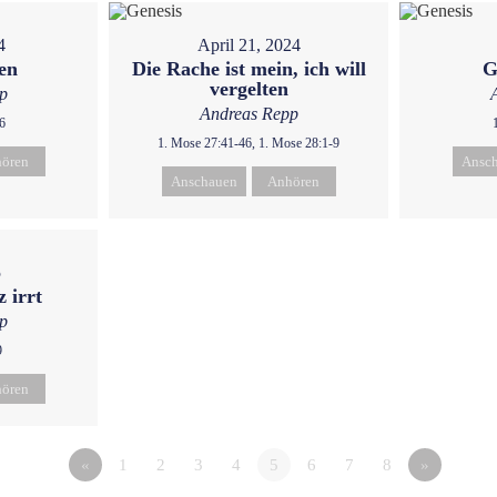
4
April 21, 2024
ren
Die Rache ist mein, ich will
G
vergelten
p
Andreas Repp
6
1. Mose 27:41-46, 1. Mose 28:1-9
ören
Ansc
Anschauen
Anhören
5
 irrt
p
9
ören
«
1
2
3
4
5
6
7
8
»