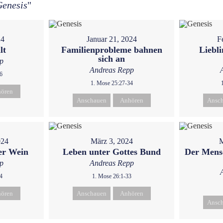
Genesis
"
24
Januar 21, 2024
F
lt
Familienprobleme bahnen
Liebli
sich an
p
Andreas Repp
6
1. Mose 25:27-34
ören
Anschauen
Anhören
Ansc
024
März 3, 2024
M
er Wein
Leben unter Gottes Bund
Der Mens
p
Andreas Repp
4
1. Mose 26:1-33
ören
Anschauen
Anhören
Ansc