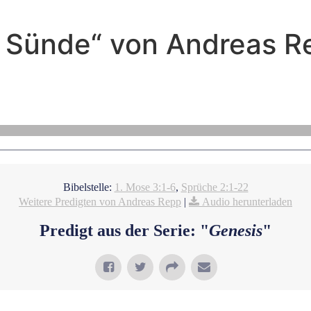
er Sünde“ von Andreas 
Andreas Repp - Januar 30, 2022
Lügen der Schlage
Bibelstelle:
1. Mose 3:1-6
,
Sprüche 2:1-22
Weitere Predigten von Andreas Repp
|
Audio herunterladen
Predigt aus der Serie: "
Genesis
"