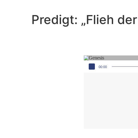
Predigt: „Flieh d
Audio-Player
00:00