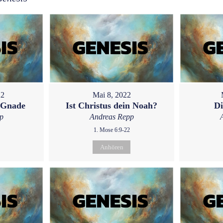
22
Mai 8, 2022
 Gnade
Ist Christus dein Noah?
Di
p
Andreas Repp
1. Mose 6:9-22
Anhören