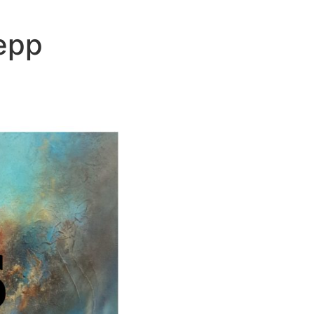
Repp
s