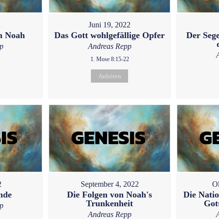
2
Juni 19, 2022
an Noah
Das Gott wohlgefällige Opfer
Der Seg
p
Andreas Repp
1. Mose 8:15-22
Anhören
2
September 4, 2022
O
nde
Die Folgen von Noah's
Die Nati
Trunkenheit
Got
p
Andreas Repp
1