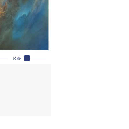
Pfeiltasten Hoch/Runter benutzen, um die Lautstärke zu regeln.
00:00