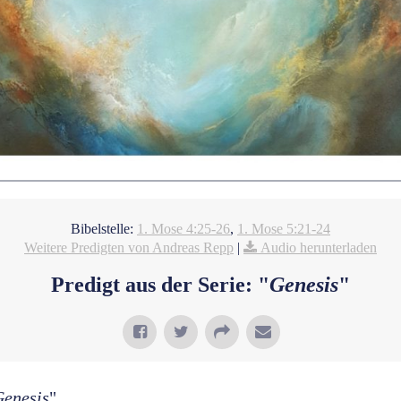
Bibelstelle:
1. Mose 4:25-26
,
1. Mose 5:21-24
Weitere Predigten von Andreas Repp
|
Audio herunterladen
Predigt aus der Serie: "
Genesis
"
Genesis
"