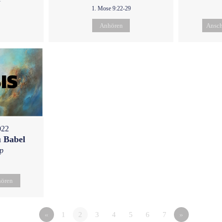
1. Mose 9:22-29
Anhören
Ansc
022
 Babel
p
ören
«
1
2
3
4
5
6
7
»