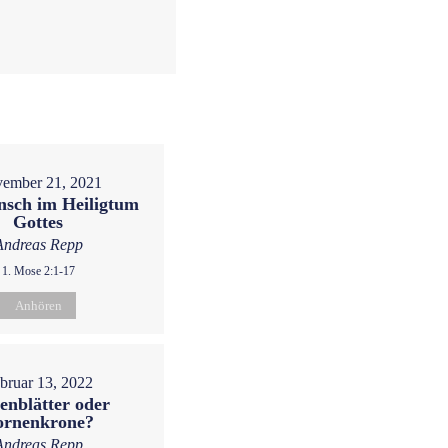
ember 21, 2021
sch im Heiligtum
Gottes
Andreas Repp
1. Mose 2:1-17
Anhören
bruar 13, 2022
enblätter oder
ornenkrone?
Andreas Repp