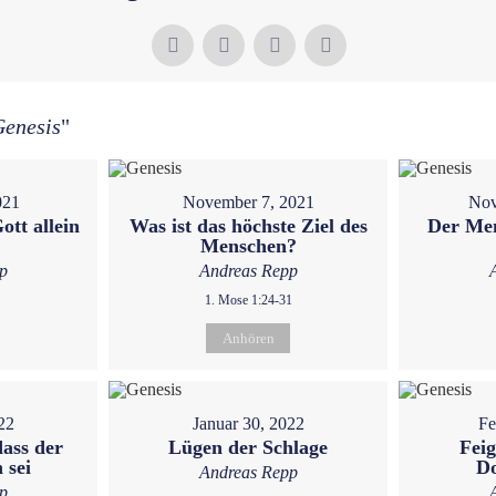
Genesis
"
021
November 7, 2021
Nov
ott allein
Was ist das höchste Ziel des
Der Men
Menschen?
p
Andreas Repp
1. Mose 1:24-31
Anhören
22
Januar 30, 2022
Fe
dass der
Lügen der Schlage
Feig
 sei
D
Andreas Repp
p