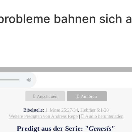
nprobleme bahnen sich 
Andreas Repp - Januar 21, 2024
Familienprobleme bahnen sich a
Anschauen
Anhören
Bibelstelle:
1. Mose 25:27-34
,
Hebräer 6:1-20
Weitere Predigten von Andreas Repp
|
Audio herunterladen
Predigt aus der Serie: "
Genesis
"