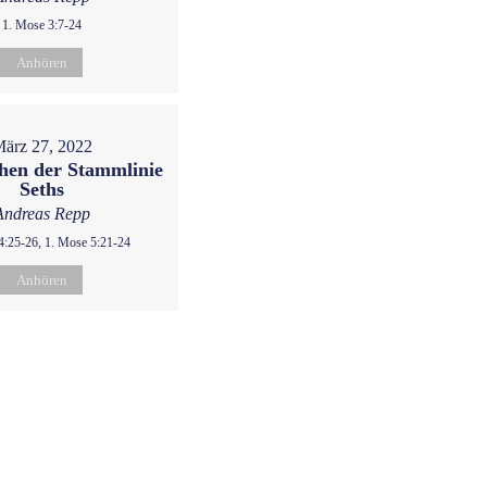
1. Mose 3:7-24
Anhören
ärz 27, 2022
hen der Stammlinie
Seths
Andreas Repp
4:25-26, 1. Mose 5:21-24
Anhören