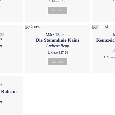
1. Mose 3:1-6
5
Anhören
022
März 13, 2022
M
u?
Die Stammlinie Kains
Kennzeic
p
Andreas Repp
1. Mose 4:17-24
1. Mose 
Anhören
22
 Ruhe in
p